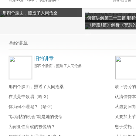
诗篇63篇：神啊，你是我的神！
路加福音第一
那四个脸面，照透了人间沧桑
诗篇讲解第二十三篇 耶和
《诗篇1篇》解析《智慧
我的牧者
生》
圣经讲章
旧约讲章
那四个脸面，照透了人间沧桑
那四个脸面，照透了人间沧桑
放下徒劳的
在荒芜中歌唱（哈·3）
认清信仰本
你为何不理呢？（哈·2）
从虚妄归向
“以斯帖的机会”就是她的使命
又要加上节
为何亚伯所献的被悦纳？
忠于受托，