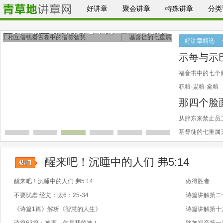
好讲章
聚会讲章
特殊讲章
分类
卷中的
基督徒的七重属天地位(贰)基督的仆人
认清
好讲章精选
示每与示
福音书中的七个
积粮·粜粮·籴粮
那四个脸
从胖东来禁止员
基督徒的七重属天
醒来吧！沉睡中的人们 弗5:14
醒来吧！沉睡中的人们 弗5:14
做得胜者
不要忧虑 经文：太6：25-34
诗篇讲解第二
《诗篇1篇》解析《智慧的人生》
诗篇讲解第十