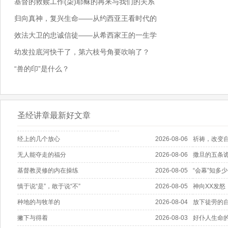
基督的救赎工作(柒)耶稣的再来与我们的关系
归向真神，复兴生命——从约西亚王看时代的
效法大卫的忠诚信徒——从希西家王的一生学
幼发拉底河快干了，第六枝号角要吹响了？
“兽的印”是什么？
圣经讲章最新好文章
经上的几个放心
2026-08-06
祈祷，改变
无人能夺走的福分
2026-08-06
撒旦的五条
基督教灵修的内在操练
2026-08-05
“会幕”知多
慎于说“是”，敢于说“不”
2026-08-05
神向XX发怒
种地的与牧羊的
2026-08-04
放下徒劳的
撇下与得着
2026-08-03
好仆人生命