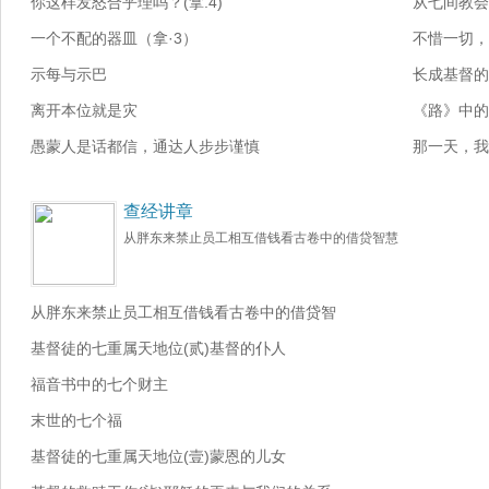
你这样发怒合乎理吗？(拿.4)
从七间教会
一个不配的器皿（拿·3）
不惜一切，
示每与示巴
长成基督的
离开本位就是灾
《路》中的
愚蒙人是话都信，通达人步步谨慎
那一天，我
查经讲章
从胖东来禁止员工相互借钱看古卷中的借贷智慧
从胖东来禁止员工相互借钱看古卷中的借贷智
基督徒的七重属天地位(贰)基督的仆人
福音书中的七个财主
末世的七个福
基督徒的七重属天地位(壹)蒙恩的儿女