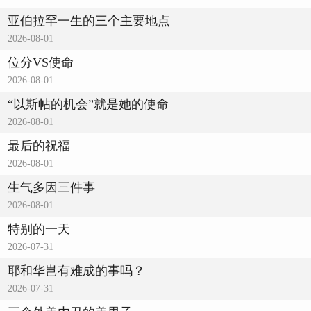
亚伯拉罕一生的三个主要地点
2026-08-01
位分VS使命
2026-08-01
“以斯帖的机会”就是她的使命
2026-08-01
最后的祝福
2026-08-01
生气多因三件事
2026-08-01
特别的一天
2026-07-31
耶和华岂有难成的事吗？
2026-07-31