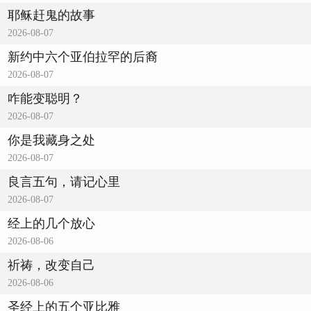
耶稣赶鬼的故事
2026-08-07
新约中六个亚伯拉罕的后裔
2026-08-07
咋能变聪明？
2026-08-07
你是我藏身之处
2026-08-07
良言五句，请记心里
2026-08-07
经上的几个放心
2026-08-06
祈祷，改变自己
2026-08-06
圣经上的五个亚比雅