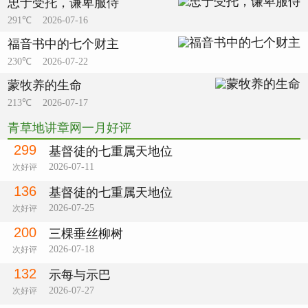
忠于受托，谦卑服侍
291℃ 2026-07-16
福音书中的七个财主
230℃ 2026-07-22
蒙牧养的生命
213℃ 2026-07-17
青草地讲章网一月好评
299
基督徒的七重属天地位
2026-07-11
次好评
136
基督徒的七重属天地位
2026-07-25
次好评
200
三棵垂丝柳树
2026-07-18
次好评
132
示每与示巴
2026-07-27
次好评